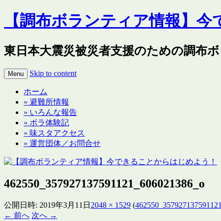
【調布ボランティア情報】今
東日本大震災被災者支援のための調布ボ
Skip to content
Menu
ホーム
» 避難所情報
» いろんな報告
» ボラ体験記
» 味スタアクセス
» 運営団体／お問合せ
462550_357927137591121_606021386_o
公開日時:
2019年3月11日
2048 × 1529
(
462550_35792713759112
← 前へ
次へ →