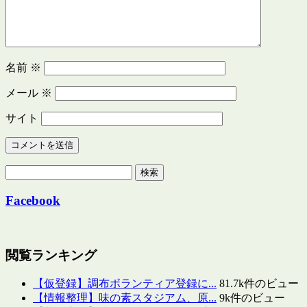
名前
※
メール
※
サイト
検
索:
Facebook
閲覧ランキング
【仮登録】調布ボランティア登録に...
81.7k件のビュー
【情報整理】味の素スタジアム、原...
9k件のビュー