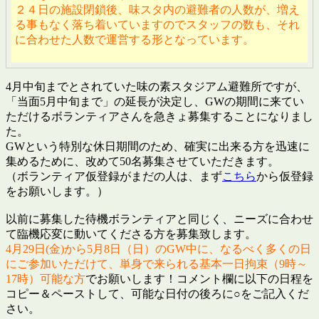
２４日の施設閉鎖後、味スタ内の避難者の人数が、増え
る事もなく落ち着いていますのでスタッフの数も、それ
に合わせた人数で運営する形となっています。
4月中旬までとされていた味の素スタジアム避難所ですが、
「当面5月中旬まで」の延長が決定し、GWの期間に来てい
ただけるボランティアさんを急きょ募集することになりまし
た。
GWという特別な休日期間のため、確実に出来る方を迅速に
集めるために、改めて50名募集させていただきます。
（ボランティア仮登録がまだの人は、まず
こちら
から仮登録
をお願いします。）
以前に募集した待機ボランティアと同じく、ニーズに合わせ
て臨機応変に動いてくださる方を募集致します。
4月29日(金)から5月8日（日）のGW中に、なるべく多くの日
にご参加いただけて、単身で来られる基本一日拘束（9時～
17時）可能な方
でお願いします！コメント欄に以下の日程を
コピー＆ペーストして、可能な日付の後ろに○をご記入くだ
さい。