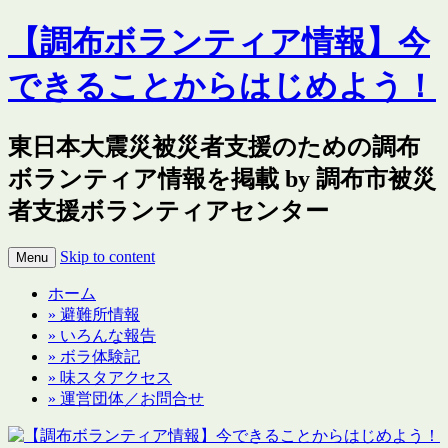
【調布ボランティア情報】今
できることからはじめよう！
東日本大震災被災者支援のための調布
ボランティア情報を掲載 by 調布市被災
者支援ボランティアセンター
Skip to content
Menu
ホーム
» 避難所情報
» いろんな報告
» ボラ体験記
» 味スタアクセス
» 運営団体／お問合せ