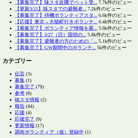
【募集完了】味スタ近隣でペット受...
7.7k件のビュー
【更新3/21】味スタでの避難者...
7.2k件のビュー
【募集完了】待機ボランティアスタ...
6.6k件のビュー
【応援】東京→大槌町行きボランテ...
6.4k件のビュー
【募集完了】ボランティア情報を募...
5.9k件のビュー
【募集完了】3/27（日）国領の...
5.8k件のビュー
【募集完了】避難者の方のための「...
5.1k件のビュー
【募集完了】GW期間中のボランテ...
5k件のビュー
カテゴリー
伝言
(3)
募集
(1)
募集完了
(79)
参考
(8)
味スタ情報
(2)
報告
(44)
応援
(4)
応援完了
(9)
更新情報
(17)
調布ボランティア（仮）登録中
(1)