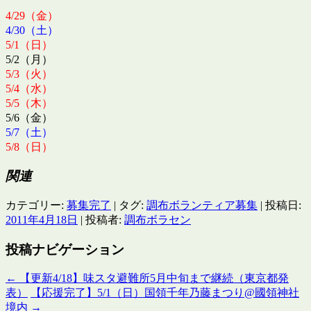
4/29（金）
4/30（土）
5/1（日）
5/2（月）
5/3（火）
5/4（水）
5/5（木）
5/6（金）
5/7（土）
5/8（日）
関連
カテゴリー:
募集完了
| タグ:
調布ボランティア募集
| 投稿日:
2011年4月18日
|
投稿者:
調布ボラセン
投稿ナビゲーション
←
【更新4/18】味スタ避難所5月中旬まで継続（東京都発
表）
【応援完了】5/1（日）国領千年乃藤まつり@國領神社
境内
→