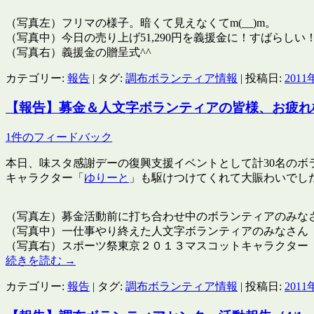
（写真左）フリマの様子。暗くて見えなくてm(__)m。
（写真中）今日の売り上げ51,290円を義援金に！すばらしい
（写真右）義援金の贈呈式^^
カテゴリー:
報告
| タグ:
調布ボランティア情報
| 投稿日:
2011
【報告】募金＆人文字ボランティアの皆様、お疲れ
1件のフィードバック
本日、味スタ感謝デーの復興支援イベントとして計30名の
キャラクター「
ゆりーと
」も駆けつけてくれて大賑わいでし
（写真左）募金活動前に打ち合わせ中のボランティアのみな
（写真中）一仕事やり終えた人文字ボランティアのみなさん
（写真右）スポーツ祭東京２０１３マスコットキャラクター
続きを読む
→
カテゴリー:
報告
| タグ:
調布ボランティア情報
| 投稿日:
2011