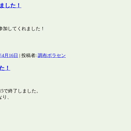
ました！
も参加してくれました！
年4月16日
|
投稿者:
調布ボラセン
た！
15で終了しました。
なり、