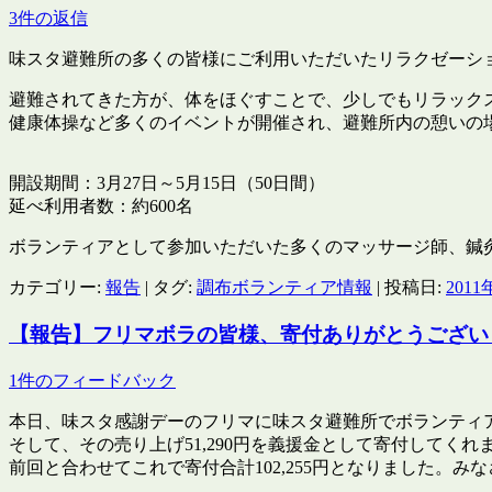
3件の返信
味スタ避難所の多くの皆様にご利用いただいたリラクゼーショ
避難されてきた方が、体をほぐすことで、少しでもリラック
健康体操など多くのイベントが開催され、避難所内の憩いの
開設期間：3月27日～5月15日（50日間）
延べ利用者数：約600名
ボランティアとして参加いただいた多くのマッサージ師、鍼
カテゴリー:
報告
| タグ:
調布ボランティア情報
| 投稿日:
2011
【報告】フリマボラの皆様、寄付ありがとうござい
1件のフィードバック
本日、味スタ感謝デーのフリマに味スタ避難所でボランティ
そして、その売り上げ51,290円を義援金として寄付してくれ
前回と合わせてこれで寄付合計102,255円となりました。み