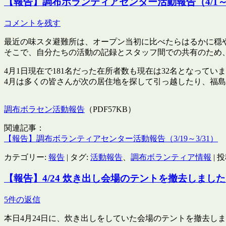
【報告】調布ボランティアセンター活動報告（4/1～4
コメントを残す
最近の味スタ避難所は、オープン当初に比べたらはるかに穏
そこで、自分たちの活動の記録とスタッフ間での共有のため
4月1日現在で181名だった在所者数も現在は32名となってい
4月は多くの皆さんが次の居住地を探して引っ越したり、福島
調布ボラセン活動報告
（PDF57KB）
関連記事：
【報告】調布ボランティアセンター活動報告（3/19～3/31）
カテゴリー:
報告
| タグ:
活動報告
、
調布ボランティア情報
| 
【報告】4/24 炊き出し会場のテントを撤去しまし
5件の返信
本日4月24日に、炊き出しをしていた会場のテントを撤去し