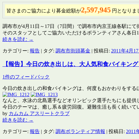
2,597,945
皆さまのご協力により募金総額が
円となりま
調布市が4月11日～17日（7日間）で調布市内京王線各駅に
そのスタッフとしてご協力いただけるボランティアさん各日10
続きを読む
→
カテゴリー:
報告
| タグ:
調布市街頭募金
| 投稿日:
2011年4月1
【報告】今日の炊き出しは、大人気和食バイキング
1件のフィードバック
今日の炊き出しの和食バイキングは、何度もおかわりをする
なんと、水泳の北島選手などオリンピック選手たちにも提供
今日のテーマは、癒し系＆疲労回復。避難生活も長く続いて
by
カムカム アスリートクラブ
続きを読む
→
カテゴリー:
報告
| タグ:
調布ボランティア情報
| 投稿日:
2011