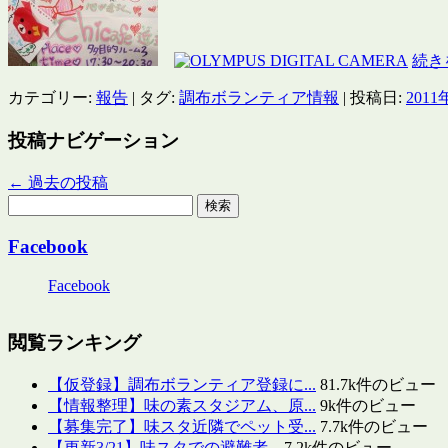
続き
カテゴリー:
報告
| タグ:
調布ボランティア情報
| 投稿日:
2011
投稿ナビゲーション
←
過去の投稿
検
索:
Facebook
Facebook
閲覧ランキング
【仮登録】調布ボランティア登録に...
81.7k件のビュー
【情報整理】味の素スタジアム、原...
9k件のビュー
【募集完了】味スタ近隣でペット受...
7.7k件のビュー
【更新3/21】味スタでの避難者...
7.2k件のビュー