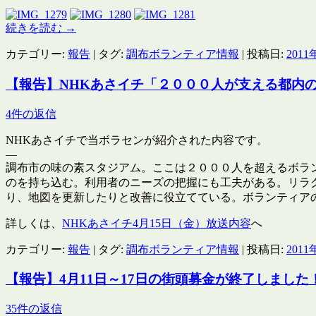
続きを読む
→
カテゴリー:
報告
| タグ:
調布ボランティア情報
| 投稿日:
2011
【報告】NHKあさイチ「２０００人が支える都内
4件の返信
NHKあさイチで当ボラセンが紹介された内容です。
—
調布市の味の素スタジアム。ここは２０００人を超えるボラ
のを持ち込む。利用者のニーズの把握にも工夫がある。リラ
り、地図を更新したりと改善に役立てている。ボランティア
詳しくは、
NHKあさイチ4月15日（金）放送内容
へ
カテゴリー:
報告
| タグ:
調布ボランティア情報
| 投稿日:
2011
【報告】4月11日～17日の街頭募金が終了しました
35件の返信