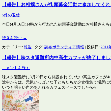
【報告】お相撲さんが街頭募金活動に参加してくれ
5件の返信
本日(4月16日)14時から行われた街頭募金活動にお相撲さん
続きを読む
→
カテゴリー:
報告
| タグ:
調布ボランティア情報
| 投稿日:
2011
【報告】味スタ避難所内中高生カフェが終了しまし
コメントを残す
味スタ避難所に3月29日から開設されていた中高生カフェが4/
途中からは、元気いっぱいな子どもたちが夕食後集う場所に
いつも明るい声のあふれるカフェスペースでした^o^/！