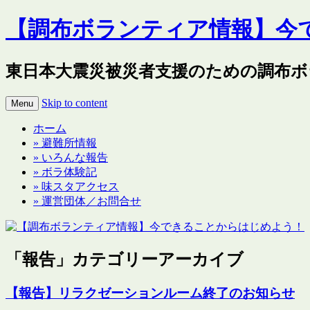
【調布ボランティア情報】今
東日本大震災被災者支援のための調布ボ
Skip to content
Menu
ホーム
» 避難所情報
» いろんな報告
» ボラ体験記
» 味スタアクセス
» 運営団体／お問合せ
「
報告
」カテゴリーアーカイブ
【報告】リラクゼーションルーム終了のお知らせ