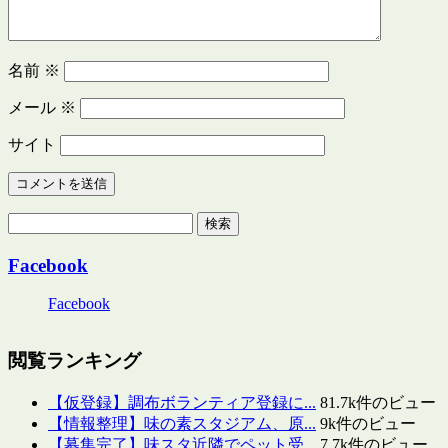
名前
※
メール
※
サイト
検
索:
Facebook
Facebook
閲覧ランキング
【仮登録】調布ボランティア登録に...
81.7k件のビュー
【情報整理】味の素スタジアム、原...
9k件のビュー
【募集完了】味スタ近隣でペット受...
7.7k件のビュー