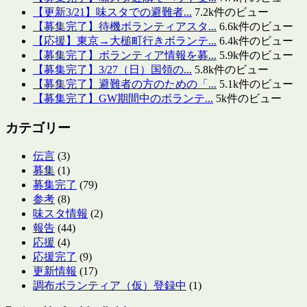
【更新3/21】味スタでの避難者...
7.2k件のビュー
【募集完了】待機ボランティアスタ...
6.6k件のビュー
【応援】東京→大槌町行きボランテ...
6.4k件のビュー
【募集完了】ボランティア情報を募...
5.9k件のビュー
【募集完了】3/27（日）国領の...
5.8k件のビュー
【募集完了】避難者の方のための「...
5.1k件のビュー
【募集完了】GW期間中のボランテ...
5k件のビュー
カテゴリー
伝言
(3)
募集
(1)
募集完了
(79)
参考
(8)
味スタ情報
(2)
報告
(44)
応援
(4)
応援完了
(9)
更新情報
(17)
調布ボランティア（仮）登録中
(1)