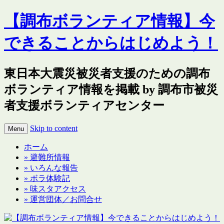
【調布ボランティア情報】今
できることからはじめよう！
東日本大震災被災者支援のための調布
ボランティア情報を掲載 by 調布市被災
者支援ボランティアセンター
Skip to content
Menu
ホーム
» 避難所情報
» いろんな報告
» ボラ体験記
» 味スタアクセス
» 運営団体／お問合せ