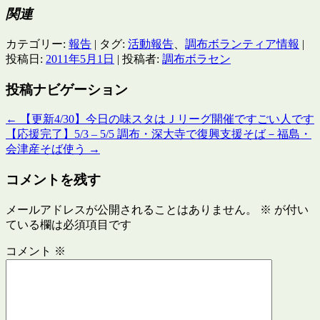
関連
カテゴリー:
報告
| タグ:
活動報告
、
調布ボランティア情報
|
投稿日:
2011年5月1日
|
投稿者:
調布ボラセン
投稿ナビゲーション
←
【更新4/30】今日の味スタはＪリーグ開催ですごい人です
【応援完了】5/3 – 5/5 調布・深大寺で復興支援そば－福島・
会津産そば使う
→
コメントを残す
メールアドレスが公開されることはありません。
※
が付い
ている欄は必須項目です
コメント
※