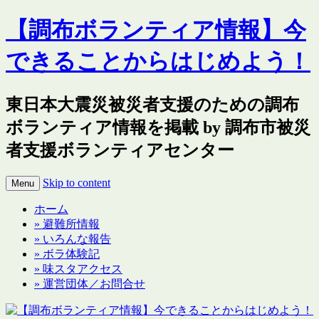
【調布ボランティア情報】今
できることからはじめよう！
東日本大震災被災者支援のための調布
ボランティア情報を掲載 by 調布市被災
者支援ボランティアセンター
Skip to content
Menu
ホーム
» 避難所情報
» いろんな報告
» ボラ体験記
» 味スタアクセス
» 運営団体／お問合せ