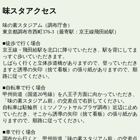
味スタアクセス
味の素スタジアム（調布庁舎）
東京都調布市西町376-3（最寄駅：京王線飛田給駅）
■徒歩で行く場合
京王線・飛田給駅を北口に降りていただき、駅を背にしてま
っすぐ歩いていただきます。
しばらく行くと立体歩道橋がありますので、登っていただき
ますと誘導の矢印（捨て看板）の張り紙がありますので、順
路に従ってください。
■自転車で行く場合
甲州街道（国道20号線）を八王子方面に向かっていただき、
「味の素スタジアム前」の交差点で右折してください。
自転車は駐輪所（ミツノフットサルプラザ調布）近辺に止め
ていただき、そこから誘導の矢印（捨て看板）の張り紙があ
りますので、順路に従ってください。
■車で行く場合
調布から行くと、甲州街道「味の素スタジアム前」の交差点