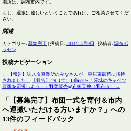
場所は、調布市内です。
もし、運搬は難しいということであれば、ご相談させてくだ
さい。
関連
カテゴリー:
募集完了
| 投稿日:
2011年4月9日
|
投稿者:
調布ボ
ラセン
投稿ナビゲーション
←
【報告】味スタ避難所のみなさんが、皇居東御苑に招待
されました！
【報告】4/9（土）13時から「茨城のキャベツ
農家を応援しよう！」野菜販売@布多天神（調布市）
→
「
【募集完了】布団一式を寄付＆市内
へ運搬いただける方いますか？
」への
13件のフィードバック