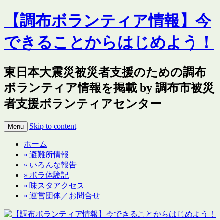
【調布ボランティア情報】今
できることからはじめよう！
東日本大震災被災者支援のための調布
ボランティア情報を掲載 by 調布市被災
者支援ボランティアセンター
Skip to content
Menu
ホーム
» 避難所情報
» いろんな報告
» ボラ体験記
» 味スタアクセス
» 運営団体／お問合せ