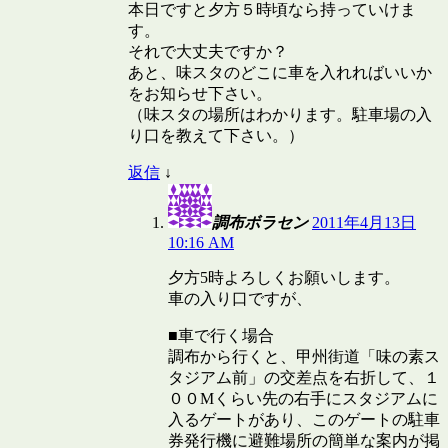
本日ですと夕方５時頃なら持っていけま
す。
それで大丈夫ですか？
あと、味スタのどこに車を入れればいいか
をお知らせ下さい。
（味スタの場所はわかります。駐車場の入
り口を教えて下さい。）
返信
↓
調布ボラセン
2011年4月13日
10:16 AM
夕方5時よろしくお願いします。
車の入り口ですが、
■車で行く場合
調布から行くと、甲州街道「味の素ス
タジアム前」の交差点を右折して、１
００Mくらい先の右手にスタジアムに
入るゲートがあり、このゲートの駐車
券発行機に避難場所の簡単な案内が掲