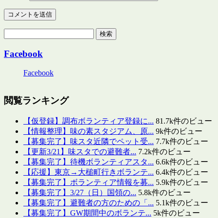
検
索:
Facebook
Facebook
閲覧ランキング
【仮登録】調布ボランティア登録に...
81.7k件のビュー
【情報整理】味の素スタジアム、原...
9k件のビュー
【募集完了】味スタ近隣でペット受...
7.7k件のビュー
【更新3/21】味スタでの避難者...
7.2k件のビュー
【募集完了】待機ボランティアスタ...
6.6k件のビュー
【応援】東京→大槌町行きボランテ...
6.4k件のビュー
【募集完了】ボランティア情報を募...
5.9k件のビュー
【募集完了】3/27（日）国領の...
5.8k件のビュー
【募集完了】避難者の方のための「...
5.1k件のビュー
【募集完了】GW期間中のボランテ...
5k件のビュー