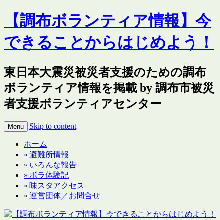
【調布ボランティア情報】今
できることからはじめよう！
東日本大震災被災者支援のための調布
ボランティア情報を掲載 by 調布市被災
者支援ボランティアセンター
Skip to content
Menu
ホーム
» 避難所情報
» いろんな報告
» ボラ体験記
» 味スタアクセス
» 運営団体／お問合せ