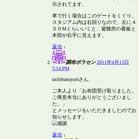
示されてます。
車で行く場合はこのゲートをくぐり、
スタジアム内は右回りなので、左に４
００Mくらいいくと、避難所の看板と
本部が右手に見えます。
返信
↓
調布ボラセン
2011年4月13日
5:14 PM
tachibanayuriさん、
ご本人より「お布団受け取りました。
ご厚意本当にありがとうございまし
た。」
とメッセージをいただきましたのでお
知らせします。
返信
↓