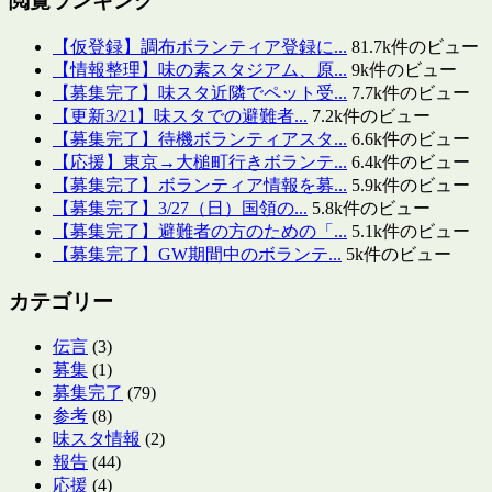
閲覧ランキング
【仮登録】調布ボランティア登録に...
81.7k件のビュー
【情報整理】味の素スタジアム、原...
9k件のビュー
【募集完了】味スタ近隣でペット受...
7.7k件のビュー
【更新3/21】味スタでの避難者...
7.2k件のビュー
【募集完了】待機ボランティアスタ...
6.6k件のビュー
【応援】東京→大槌町行きボランテ...
6.4k件のビュー
【募集完了】ボランティア情報を募...
5.9k件のビュー
【募集完了】3/27（日）国領の...
5.8k件のビュー
【募集完了】避難者の方のための「...
5.1k件のビュー
【募集完了】GW期間中のボランテ...
5k件のビュー
カテゴリー
伝言
(3)
募集
(1)
募集完了
(79)
参考
(8)
味スタ情報
(2)
報告
(44)
応援
(4)