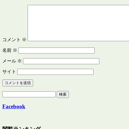
コメント
※
名前
※
メール
※
サイト
検
索:
Facebook