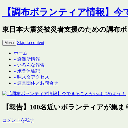
【調布ボランティア情報】今
東日本大震災被災者支援のための調布ボ
Skip to content
Menu
ホーム
» 避難所情報
» いろんな報告
» ボラ体験記
» 味スタアクセス
» 運営団体／お問合せ
【報告】100名近いボランティアが集
コメントを残す