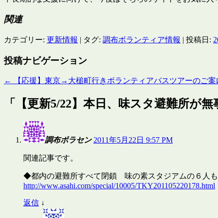
関連
カテゴリー:
更新情報
| タグ:
調布ボランティア情報
| 投稿日:
投稿ナビゲーション
←
【応援】東京→大槌町行きボランティアバスツアーのご案
「
【更新5/22】本日、味スタ避難所が
調布ボラセン
2011年5月22日 9:57 PM
関連記事です。
◆都内の避難所すべて閉鎖 味の素スタジアムの６人も
http://www.asahi.com/special/10005/TKY201105220178.html
返信
↓