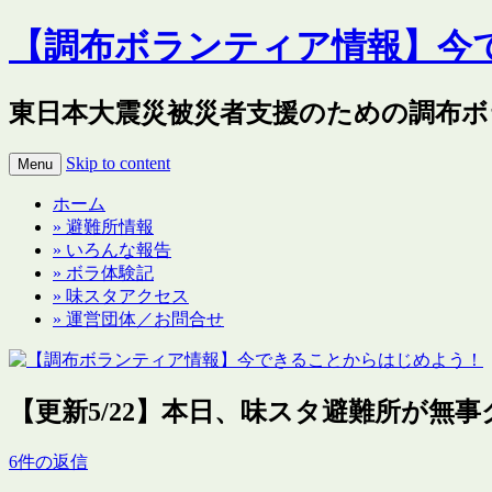
【調布ボランティア情報】今
東日本大震災被災者支援のための調布ボ
Skip to content
Menu
ホーム
» 避難所情報
» いろんな報告
» ボラ体験記
» 味スタアクセス
» 運営団体／お問合せ
【更新5/22】本日、味スタ避難所が無
6件の返信