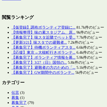
閲覧ランキング
【仮登録】調布ボランティア登録に...
81.7k件のビュー
【情報整理】味の素スタジアム、原...
9k件のビュー
【募集完了】味スタ近隣でペット受...
7.7k件のビュー
【更新3/21】味スタでの避難者...
7.2k件のビュー
【募集完了】待機ボランティアスタ...
6.6k件のビュー
【応援】東京→大槌町行きボランテ...
6.4k件のビュー
【募集完了】ボランティア情報を募...
5.9k件のビュー
【募集完了】3/27（日）国領の...
5.8k件のビュー
【募集完了】避難者の方のための「...
5.1k件のビュー
【募集完了】GW期間中のボランテ...
5k件のビュー
カテゴリー
伝言
(3)
募集
(1)
募集完了
(79)