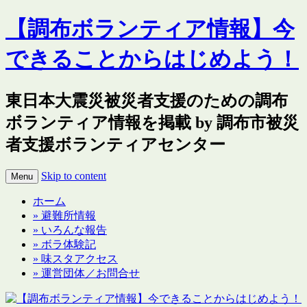
【調布ボランティア情報】今
できることからはじめよう！
東日本大震災被災者支援のための調布
ボランティア情報を掲載 by 調布市被災
者支援ボランティアセンター
Skip to content
Menu
ホーム
» 避難所情報
» いろんな報告
» ボラ体験記
» 味スタアクセス
» 運営団体／お問合せ