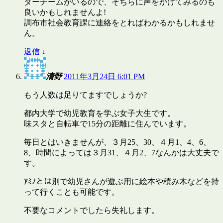
ダーチームがいるので、そちらに声をかけてみるのも
良いかもしれませんよ!
調布市社会教育課に連絡をとればわかるかもしれませ
ん。
返信
↓
清野
2011年3月24日 6:01 PM
もう人数は足りてますでしょうか?
都内大学で幼児教育を学ぶ女子大生です。
味スタと自転車で15分の距離に住んでいます。
毎日とはいきませんが、３月25、30、４月1、4、6、
8、時間によっては３月31、４月2、7なんかは大丈夫で
す。
ｱﾐﾉとは別で幼児さんが遊ぶ用に絵本や積み木などを持
って行くことも可能です。
不要なコメントでしたら失礼します。