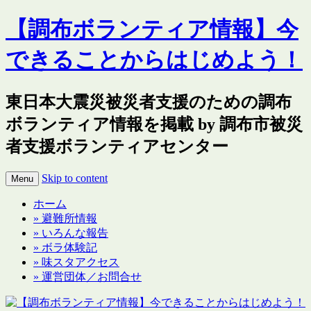
【調布ボランティア情報】今
できることからはじめよう！
東日本大震災被災者支援のための調布
ボランティア情報を掲載 by 調布市被災
者支援ボランティアセンター
Skip to content
Menu
ホーム
» 避難所情報
» いろんな報告
» ボラ体験記
» 味スタアクセス
» 運営団体／お問合せ