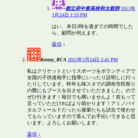
都立府中東高校和太鼓部
2011年
3月24日 1:33 PM
はい、本日2時を過ぎての時間でした
ら、顧問が伺えます。
返信
↓
Kenny_RCA
2011年3月24日 2:41 PM
私はクリケットというスポーツをボランティアで
全国の子供達相手に指導にいったり説明しに行っ
たりしています。昨年も味スタでの調布市民祭り
の際にもブースを出させていただきました。ので
ぜひ行きます！毎日でも構いませんよ！前もって
言っていただければより助かります！アミノバイ
タルフィールドだったら後輩たちも試合で使わせ
てもらっていますので喜んでお手伝いできると思
います。よろしくお願いします。
返信
↓