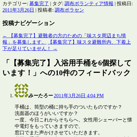
カテゴリー:
募集完了
| タグ:
調布ボランティア情報
| 投稿日:
2011年3月26日
|
投稿者:
調布ボラセン
投稿ナビゲーション
←
【募集完了】避難者の方のための「味スタ周辺まち情
報」を募集します。
【募集完了】味スタ避難所内、下着上
下が足りていません！
→
「
【募集完了】入浴用手桶を6個探して
います！
」への10件のフィードバック
みーたろー
2011年3月26日 4:04 PM
手桶は、筒型の桶に持ち手のついたものですか？
洗面器のほうがいいですか？
一度、今日これからそちらへ、女性用シェーバーと懐
中電灯をもっていきますので、
窓口でまた声かけさせていただきます。