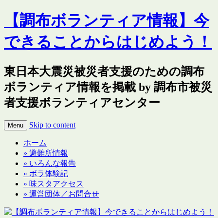
【調布ボランティア情報】今
できることからはじめよう！
東日本大震災被災者支援のための調布
ボランティア情報を掲載 by 調布市被災
者支援ボランティアセンター
Skip to content
Menu
ホーム
» 避難所情報
» いろんな報告
» ボラ体験記
» 味スタアクセス
» 運営団体／お問合せ