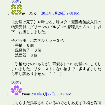
返信
↓
みーたろー
2011年3月26日 9:08 PM
【お届け完了】18時ごろ、味スタ・避難者施設入口の
物資受付（グリーンのブルゾンの都職員の方々）に以
下、お渡ししました。
子ども用 パステルカラー３色
・手桶 ６個
・風呂椅子 ６個
・洗面器 ６個
（手桶だけのつもりが、可愛さについお揃いにしてし
まいました。リクエストにない物まで、多すぎました
ら申し訳ありません ＾＾；）
返信
↓
Ymzk
2011年3月27日 11:19 AM
こちらまだ掲載されているのでとりあえず手桶と洗面