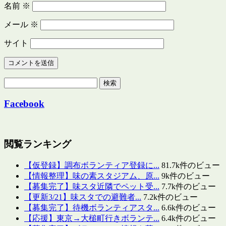
名前
※
メール
※
サイト
検
索:
Facebook
閲覧ランキング
【仮登録】調布ボランティア登録に...
81.7k件のビュー
【情報整理】味の素スタジアム、原...
9k件のビュー
【募集完了】味スタ近隣でペット受...
7.7k件のビュー
【更新3/21】味スタでの避難者...
7.2k件のビュー
【募集完了】待機ボランティアスタ...
6.6k件のビュー
【応援】東京→大槌町行きボランテ...
6.4k件のビュー