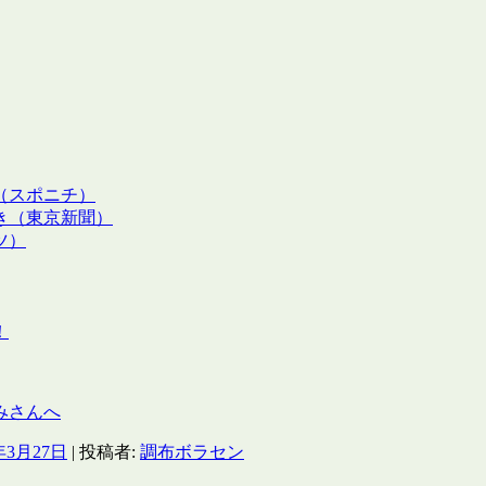
（スポニチ）
き（東京新聞）
ツ）
！
みさんへ
年3月27日
|
投稿者:
調布ボラセン