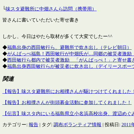
└
味スタ避難所に中畑さんら訪問（携帯用）
皆さんに書いていただいた寄せ書き
しかし、今日はやたら取材が多くて大変でしたー^^
◆
福島出身の西田敏行ら、避難所で炊き出し（テレビ朝日）
◆
がんばっぺ福島！西田敏行が中畑氏が…同郷の被災者激励
◆
西田敏行ら都内で被災者激励 「がんばっぺ！」と寄せ書
◆
福島出身西田敏行らが被災者に炊き出し（デイリースポー
関連
【報告】味スタ避難所にお相撲さんが駆けつけてくれました
【報告】お相撲さんが街頭募金活動に参加してくれました！
【伝言】味スタ内にいる福島県立小名浜高校出身、渡辺めぐ
カテゴリー:
報告
| タグ:
調布ボランティア情報
| 投稿日:
2011