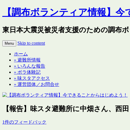
【調布ボランティア情報】今
東日本大震災被災者支援のための調布ボ
Skip to content
Menu
ホーム
» 避難所情報
» いろんな報告
» ボラ体験記
» 味スタアクセス
» 運営団体／お問合せ
【報告】味スタ避難所に中畑さん、西田
1件のフィードバック