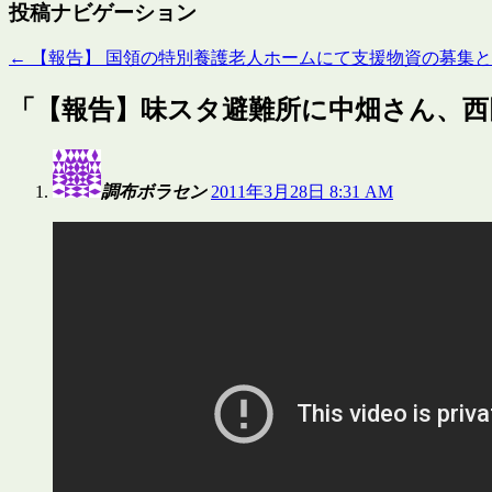
投稿ナビゲーション
←
【報告】 国領の特別養護老人ホームにて支援物資の募集
「
【報告】味スタ避難所に中畑さん、西
調布ボラセン
2011年3月28日 8:31 AM