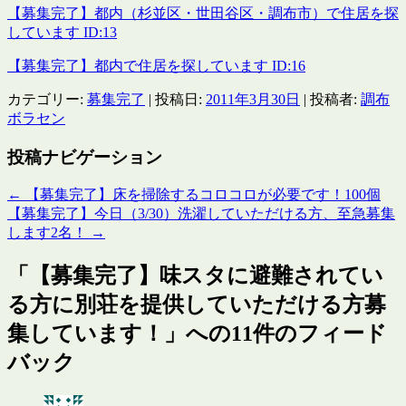
【募集完了】都内（杉並区・世田谷区・調布市）で住居を探
しています ID:13
【募集完了】都内で住居を探しています ID:16
カテゴリー:
募集完了
| 投稿日:
2011年3月30日
|
投稿者:
調布
ボラセン
投稿ナビゲーション
←
【募集完了】床を掃除するコロコロが必要です！100個
【募集完了】今日（3/30）洗濯していただける方、至急募集
します2名！
→
「
【募集完了】味スタに避難されてい
る方に別荘を提供していただける方募
集しています！
」への11件のフィード
バック