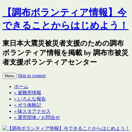
【調布ボランティア情報】今
できることからはじめよう！
東日本大震災被災者支援のための調布
ボランティア情報を掲載 by 調布市被災
者支援ボランティアセンター
Skip to content
Menu
ホーム
» 避難所情報
» いろんな報告
» ボラ体験記
» 味スタアクセス
» 運営団体／お問合せ