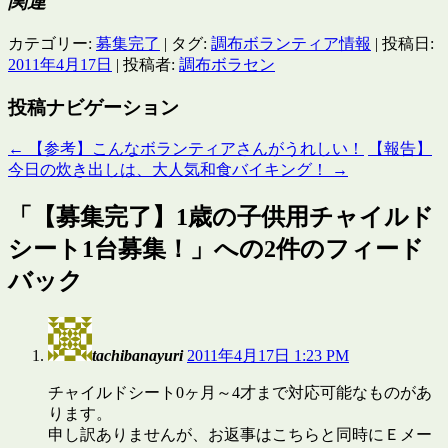
関連
カテゴリー:
募集完了
| タグ:
調布ボランティア情報
| 投稿日:
2011年4月17日
|
投稿者:
調布ボラセン
投稿ナビゲーション
←
【参考】こんなボランティアさんがうれしい！
【報告】
今日の炊き出しは、大人気和食バイキング！
→
「
【募集完了】1歳の子供用チャイルド
シート1台募集！
」への2件のフィード
バック
tachibanayuri
2011年4月17日 1:23 PM
チャイルドシート0ヶ月～4才まで対応可能なものがあ
ります。
申し訳ありませんが、お返事はこちらと同時にＥメー