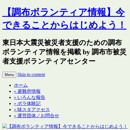
【調布ボランティア情報】今
できることからはじめよう！
東日本大震災被災者支援のための調布
ボランティア情報を掲載 by 調布市被災
者支援ボランティアセンター
Skip to content
Menu
ホーム
» 避難所情報
» いろんな報告
» ボラ体験記
» 味スタアクセス
» 運営団体／お問合せ