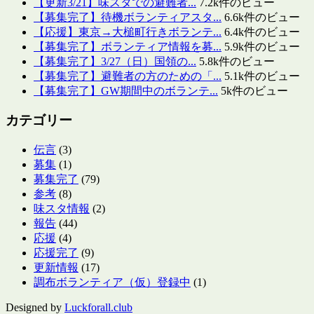
【更新3/21】味スタでの避難者...
7.2k件のビュー
【募集完了】待機ボランティアスタ...
6.6k件のビュー
【応援】東京→大槌町行きボランテ...
6.4k件のビュー
【募集完了】ボランティア情報を募...
5.9k件のビュー
【募集完了】3/27（日）国領の...
5.8k件のビュー
【募集完了】避難者の方のための「...
5.1k件のビュー
【募集完了】GW期間中のボランテ...
5k件のビュー
カテゴリー
伝言
(3)
募集
(1)
募集完了
(79)
参考
(8)
味スタ情報
(2)
報告
(44)
応援
(4)
応援完了
(9)
更新情報
(17)
調布ボランティア（仮）登録中
(1)
Designed by
Luckforall.club