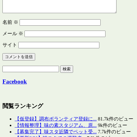
名前
※
メール
※
サイト
検
索:
Facebook
閲覧ランキング
【仮登録】調布ボランティア登録に...
81.7k件のビュー
【情報整理】味の素スタジアム、原...
9k件のビュー
【募集完了】味スタ近隣でペット受...
7.7k件のビュー