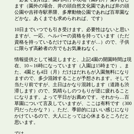
ます（園外の場合、井の頭自然文化園であれば井の頭
公園や吉祥寺駅界隈、多摩動物公園であれば百草園な
どかな。あくまでも求められれば、です）
10日までいつでも引き受けます。必要性はないと思い
ますが、一応、ヘルパーの資格を持っています（ただ
資格を持っているだけではありますが…）ので、子供
に限らず高齢者の方でもお気兼ねなく。
情報提供として補足しますと、上記4園の開園時間は現
在、10～16時になっています（入園は15時まで）。ま
た、4園とも4日（月）だけはだれもが入園無料になり
ますので、多少混雑することが予想されます。そして
当たり前ですが、土日はかなり混雑します（道路も渋
滞します）ので、気晴らしのつもりが逆に疲れること
になります。よって平日がお薦めです。それから…百
草園について言及していますが、ここは有料です（300
円だったかな？）。ただ、季節的にはいい感じになり
かけているので、大人にとっては心休まるところだと
思います。
では。