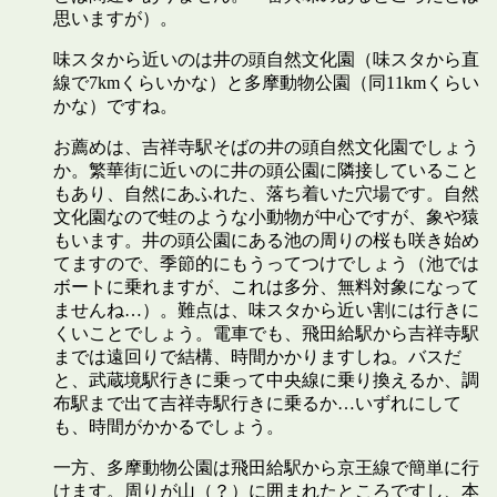
思いますが）。
味スタから近いのは井の頭自然文化園（味スタから直
線で7kmくらいかな）と多摩動物公園（同11kmくらい
かな）ですね。
お薦めは、吉祥寺駅そばの井の頭自然文化園でしょう
か。繁華街に近いのに井の頭公園に隣接していること
もあり、自然にあふれた、落ち着いた穴場です。自然
文化園なので蛙のような小動物が中心ですが、象や猿
もいます。井の頭公園にある池の周りの桜も咲き始め
てますので、季節的にもうってつけでしょう（池では
ボートに乗れますが、これは多分、無料対象になって
ませんね…）。難点は、味スタから近い割には行きに
くいことでしょう。電車でも、飛田給駅から吉祥寺駅
までは遠回りで結構、時間かかりますしね。バスだ
と、武蔵境駅行きに乗って中央線に乗り換えるか、調
布駅まで出て吉祥寺駅行きに乗るか…いずれにして
も、時間がかかるでしょう。
一方、多摩動物公園は飛田給駅から京王線で簡単に行
けます。周りが山（？）に囲まれたところですし、本