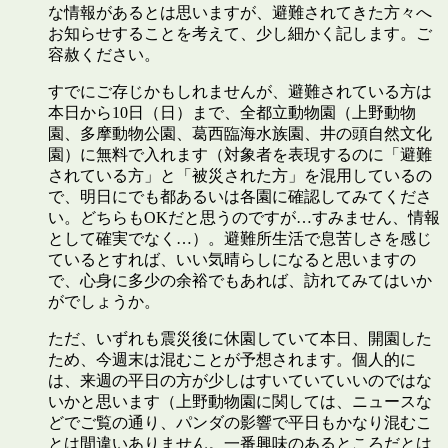
な情報があるとは思いますが、避難されてきた方々へ
お知らせすることを考えて、少し細かく記します。ご
容赦ください。
すでにご存じかもしれませんが、避難されている方は
本日から10日（日）まで、全都立動物園（上野動物
園、多摩動物公園、葛西臨海水族園、井の頭自然文化
園）に無料で入れます（対象者を表現するのに「避難
されている方」と「被災された方」を混用しているの
で、明日にでも都あるいは各園に確認してみてくださ
い。どちらもOKだと思うのですが…すみません、情報
として確実でなく…）。避難所生活で息苦しさを感じ
ているとすれば、いい気晴らしになると思いますの
で、心身に多少の余裕でもあれば、訪れてみてはいか
がでしょうか。
ただ、いずれも震災後に休園していて本日、開園した
ため、今週末は混むことが予想されます。個人的に
は、来週の平日の方が少しはすいていていいのではな
いかと思います（上野動物園に関しては、ニュースな
どでご覧の通り、パンダの影響で平日もかなり混むこ
とは間違いありません。一番興味のあるところだとは