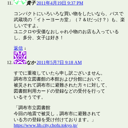
貴子
2011年4月19日 9:37 PM
コンパクトにいろいろな買い物をしたいなら、バスで
武蔵境の「イトーヨーカ堂」（７＆Iだっけ？）も、楽
しいですよ。
ユニクロや安価なおしゃれ小物のお店も入っている
し、多分、女子は好き！
返信
↓
なか
2011年5月7日 9:18 AM
すでに重複していたら申し訳ございません。
調布市立図書館の本館および分館において、
被災されて調布市に避難された方々に対して、
図書館利用カードの登録などの受付を行って
いるそうです。
「調布市立図書館
今回の地震で被災し，調布市に避難されて
いる方の登録を受け付けております。」
https://www.lib.city.chofu.tokyo.jp/