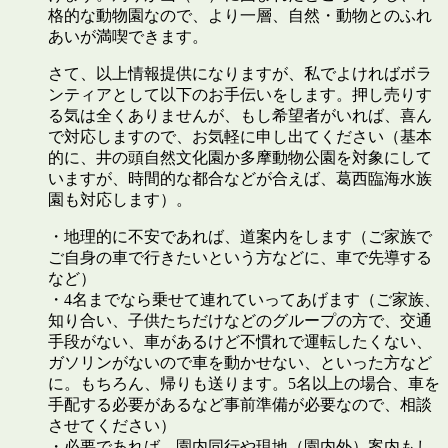
格的な動物園なので、より一層、自然・動物とのふれ
あいが満喫できます。
さて、以上情報提供になりますが、私でよければボラ
ンティアとして以下のお手伝いをします。押し売りす
る気は全くありませんが、もし希望者がいれば、喜ん
で対応しますので、お気軽に申し出てください（基本
的に、井の頭自然文化園か多摩動物公園を対象にして
いますが、時間的な都合などが合えば、葛西臨海水族
園も対応します）。
・地理的に不安であれば、道案内をします（ご家族で
ご自身の車で行きたいという方などに、車で先導する
など）
・4名までなら乗せて連れていってあげます（ご家族、
知り合い、子供たちだけなどのグループの方で、交通
手段がない、車があるけど不慣れで運転したくない、
ガソリンがないので車を動かせない、といった方など
に。もちろん、帰りも送ります。5名以上の場合、車を
手配する必要があるなど事前準備が必要なので、相談
させてください）
・必要であれば、園内同行や現地（園内外）案内もし