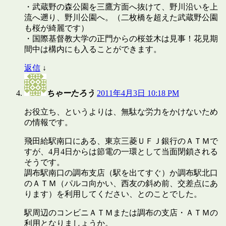
・武蔵野の森公園を三鷹方面へ抜けて、野川沿いを上
流へ遡り、野川公園へ。（二枚橋を超えた武蔵野公園
も桜が綺麗です）
・国際基督教大学の正門からの桜並木は見事！花見期
間中は構内にも入ることができます。
返信
↓
ちゃーたろう
2011年4月3日 10:18 PM
お役立ち、というよりは、無駄な労力をかけないため
の情報です。
飛田給駅南口にある、東京三菱ＵＦＪ銀行のＡＴＭで
すが、4月4日からは節電の一環として当面閉鎖される
そうです。
調布駅南口の調布支店（駅を出てすぐ）か調布駅北口
のＡＴＭ（パルコ向かい、西友の斜め前、交差点にあ
ります）を利用してください、とのことでした。
駅周辺のコンビニＡＴＭまたは調布の支店・ＡＴＭの
利用となりましょうか。