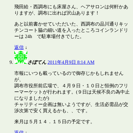
飛田給・西調布にも床屋さん、ヘアサロンは何軒かあ
りますが、調布に出れば沢山あります！
あと以前書かせていただいた、西調布の品川通りキッ
チンコート脇の細い道を入ったところコインランドリ
ーは 24h で駐車場付きでした。
返信
↓
さぼてん
2011年4月9日 8:14 AM
市報にいつも載っているので御存じかもしれません
が、
調布市役所前広場で、４月９日・１０日と恒例のフリ
ーマーケットが行われます。(９日は天候不良の為中止
になりましたが)
チャリティー企画は無いようですが、生活必需品が交
渉次第で安く買えるかも、、です。
来月は５月１４．１５日の予定です。
返信
↓