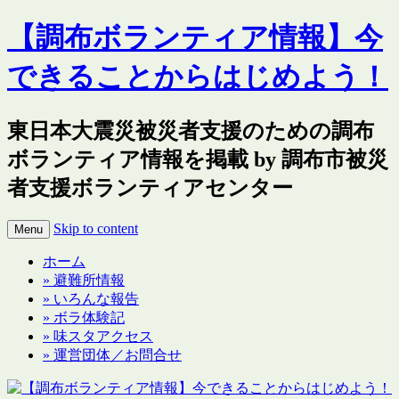
【調布ボランティア情報】今
できることからはじめよう！
東日本大震災被災者支援のための調布
ボランティア情報を掲載 by 調布市被災
者支援ボランティアセンター
Skip to content
Menu
ホーム
» 避難所情報
» いろんな報告
» ボラ体験記
» 味スタアクセス
» 運営団体／お問合せ