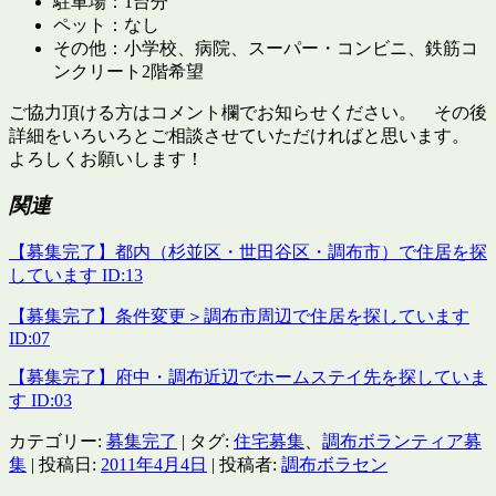
駐車場：1台分
ペット：なし
その他：小学校、病院、スーパー・コンビニ、鉄筋コ
ンクリート2階希望
ご協力頂ける方はコメント欄でお知らせください。 その後
詳細をいろいろとご相談させていただければと思います。
よろしくお願いします！
関連
【募集完了】都内（杉並区・世田谷区・調布市）で住居を探
しています ID:13
【募集完了】条件変更＞調布市周辺で住居を探しています
ID:07
【募集完了】府中・調布近辺でホームステイ先を探していま
す ID:03
カテゴリー:
募集完了
| タグ:
住宅募集
、
調布ボランティア募
集
| 投稿日:
2011年4月4日
|
投稿者:
調布ボラセン