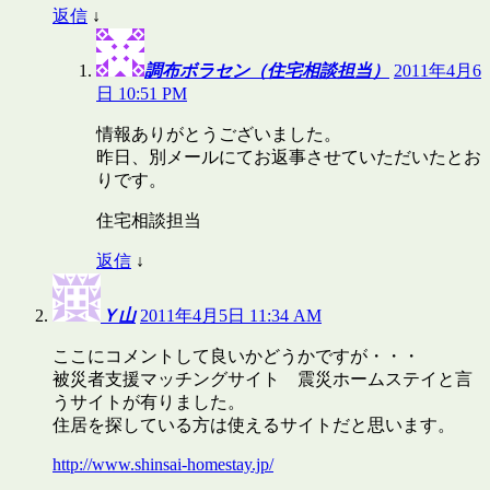
返信
↓
調布ボラセン（住宅相談担当）
2011年4月6
日 10:51 PM
情報ありがとうございました。
昨日、別メールにてお返事させていただいたとお
りです。
住宅相談担当
返信
↓
Ｙ山
2011年4月5日 11:34 AM
ここにコメントして良いかどうかですが・・・
被災者支援マッチングサイト 震災ホームステイと言
うサイトが有りました。
住居を探している方は使えるサイトだと思います。
http://www.shinsai-homestay.jp/