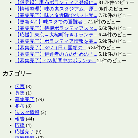
【仮登録】調布ボランティア登録に...
81.7k件のビュー
【情報整理】味の素スタジアム、原...
9k件のビュー
【募集完了】味スタ近隣でペット受...
7.7k件のビュー
【更新3/21】味スタでの避難者...
7.2k件のビュー
【募集完了】待機ボランティアスタ...
6.6k件のビュー
【応援】東京→大槌町行きボランテ...
6.4k件のビュー
【募集完了】ボランティア情報を募...
5.9k件のビュー
【募集完了】3/27（日）国領の...
5.8k件のビュー
【募集完了】避難者の方のための「...
5.1k件のビュー
【募集完了】GW期間中のボランテ...
5k件のビュー
カテゴリー
伝言
(3)
募集
(1)
募集完了
(79)
参考
(8)
味スタ情報
(2)
報告
(44)
応援
(4)
応援完了
(9)