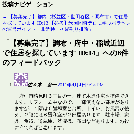
投稿ナビゲーション
←
【募集完了】都内（杉並区・世田谷区・調布市）で住居
を探しています ID:13
【参考】米国同時テロに学ぶボラセン
の運営ポイント「非常時こそ縦割り排除」
→
「
【募集完了】調布・府中・稲城近辺
で住居を探しています ID:14
」への6件
のフィードバック
佐々木 宏一
2011年4月4日 9:14 PM
府中市晴見町３丁目の一戸建て木造住宅を準備でき
ます。リフォーム中なので、一部使えない部屋があり
ますが、１階は６畳和室と台所、トイレ、お風呂が使
え、２階には６畳和室が２部屋あります。駐車場、家
具、食器、冷蔵庫、洗濯機、布団などあります。お役
に立てればと思います。