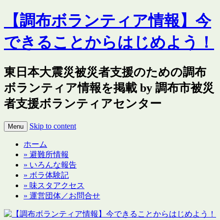
【調布ボランティア情報】今
できることからはじめよう！
東日本大震災被災者支援のための調布
ボランティア情報を掲載 by 調布市被災
者支援ボランティアセンター
Skip to content
Menu
ホーム
» 避難所情報
» いろんな報告
» ボラ体験記
» 味スタアクセス
» 運営団体／お問合せ